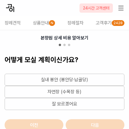
2026-08-09
24시간 고객센터
장례견적
상품안내
장례절차
고객후기
N
2428
본향원 상세 비용 알아보기
어떻게 모실 계획이신가요?
실내 봉안 (봉안당·납골당)
자연장 (수목장 등)
잘 모르겠어요
이전
다음