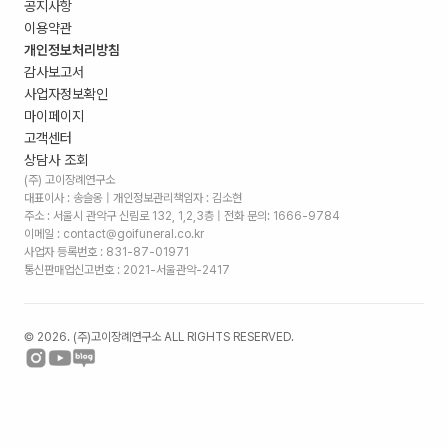
공지사항
이용약관
개인정보처리방침
감사보고서
사업자정보확인
마이페이지
고객센터
상담사 조회
(주) 고이장례연구소
대표이사 : 송슬옹 | 개인정보관리책임자 : 김소현
주소 :
서울시 관악구 신림로 132, 1,2,3층
| 전화 문의: 1666-9784
이메일 : contact@goifuneral.co.kr
사업자 등록번호 : 831-87-01971
통신판매업신고번호 : 2021-서울관악-2417
©
2026
. (주)고이장례연구소 ALL RIGHTS RESERVED.