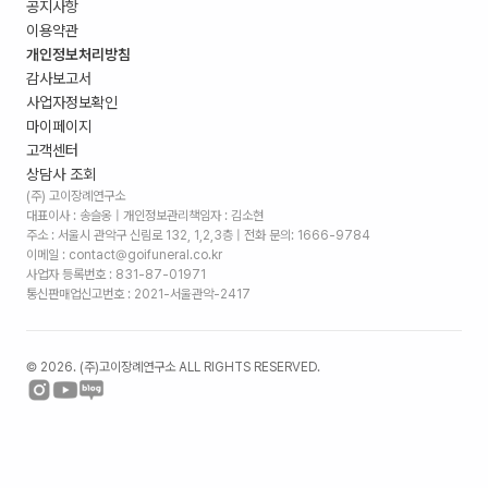
공지사항
이용약관
개인정보처리방침
감사보고서
사업자정보확인
마이페이지
고객센터
상담사 조회
(주) 고이장례연구소
대표이사 : 송슬옹 | 개인정보관리책임자 : 김소현
주소 :
서울시 관악구 신림로 132, 1,2,3층
| 전화 문의: 1666-9784
이메일 : contact@goifuneral.co.kr
사업자 등록번호 : 831-87-01971
통신판매업신고번호 : 2021-서울관악-2417
©
2026
. (주)고이장례연구소 ALL RIGHTS RESERVED.