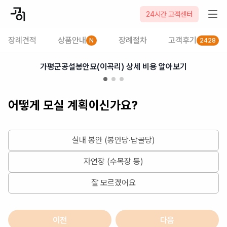
2026-08-09
24시간 고객센터
장례견적
상품안내
장례절차
고객후기
N
2428
가평군공설봉안묘(이곡리) 상세 비용 알아보기
어떻게 모실 계획이신가요?
실내 봉안 (봉안당·납골당)
자연장 (수목장 등)
잘 모르겠어요
이전
다음