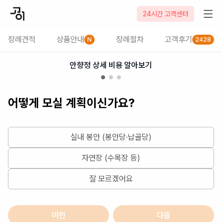
2026-08-08
24시간 고객센터
장례견적
상품안내
장례절차
고객후기
N
2428
안향정 상세 비용 알아보기
어떻게 모실 계획이신가요?
실내 봉안 (봉안당·납골당)
자연장 (수목장 등)
잘 모르겠어요
이전
다음