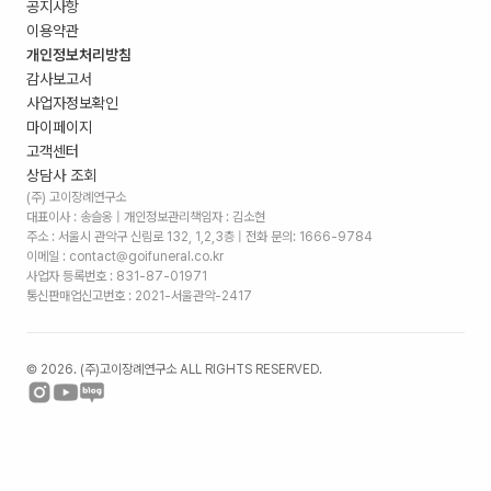
공지사항
이용약관
개인정보처리방침
감사보고서
사업자정보확인
마이페이지
고객센터
상담사 조회
(주) 고이장례연구소
대표이사 : 송슬옹 | 개인정보관리책임자 : 김소현
주소 :
서울시 관악구 신림로 132, 1,2,3층
| 전화 문의: 1666-9784
이메일 : contact@goifuneral.co.kr
사업자 등록번호 : 831-87-01971
통신판매업신고번호 : 2021-서울관악-2417
©
2026
. (주)고이장례연구소 ALL RIGHTS RESERVED.