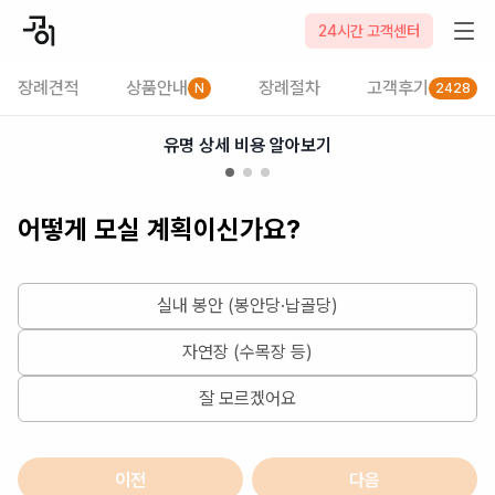
2026-08-09
24시간 고객센터
장례견적
상품안내
장례절차
고객후기
N
2428
유명 상세 비용 알아보기
어떻게 모실 계획이신가요?
실내 봉안 (봉안당·납골당)
자연장 (수목장 등)
잘 모르겠어요
이전
다음