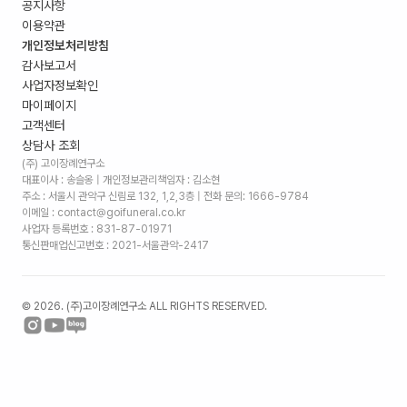
공지사항
이용약관
개인정보처리방침
감사보고서
사업자정보확인
마이페이지
고객센터
상담사 조회
(주) 고이장례연구소
대표이사 : 송슬옹 | 개인정보관리책임자 : 김소현
주소 :
서울시 관악구 신림로 132, 1,2,3층
| 전화 문의: 1666-9784
이메일 : contact@goifuneral.co.kr
사업자 등록번호 : 831-87-01971
통신판매업신고번호 : 2021-서울관악-2417
©
2026
. (주)고이장례연구소 ALL RIGHTS RESERVED.