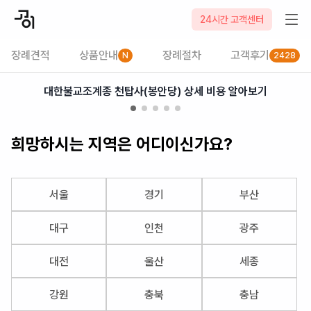
2026-08-06
24시간 고객센터
장례견적
상품안내
장례절차
고객후기
N
2428
대한불교조계종 천탑사(봉안당) 상세 비용 알아보기
희망하시는 지역은 어디이신가요?
서울
경기
부산
대구
인천
광주
대전
울산
세종
강원
충북
충남