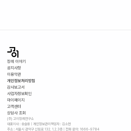
장례 이야기
공지사항
이용약관
개인정보처리방침
감사보고서
사업자정보확인
마이페이지
고객센터
상담사 조회
(주) 고이장례연구소
대표이사 : 송슬옹 | 개인정보관리책임자 : 김소현
주소 :
서울시 관악구 신림로 132, 1,2,3층
| 전화 문의: 1666-9784