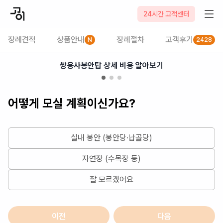
2026-08-09
24시간 고객센터
장례견적
상품안내
장례절차
고객후기
N
2428
쌍용사봉안탑 상세 비용 알아보기
어떻게 모실 계획이신가요?
실내 봉안 (봉안당·납골당)
자연장 (수목장 등)
잘 모르겠어요
이전
다음