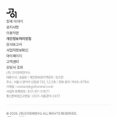
장례 이야기
공지사항
이용약관
개인정보처리방침
감사보고서
사업자정보확인
마이페이지
고객센터
상담사 조회
(주) 고이장례연구소
대표이사 : 송슬옹 | 개인정보관리책임자 : 김소현
주소 :
서울시 관악구 신림로 132, 1,2,3층
| 전화 문의: 1666-9784
이메일 : contact@goifuneral.co.kr
사업자 등록번호 : 831-87-01971
통신판매업신고번호 : 2021-서울관악-2417
©
2026
. (주)고이장례연구소 ALL RIGHTS RESERVED.