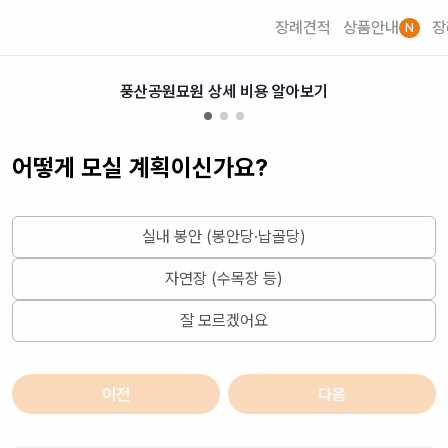
장례견적
상품안내
장
N
풍산공원묘원 상세 비용 알아보기
어떻게 모실 계획이신가요?
실내 봉안 (봉안당·납골당)
자연장 (수목장 등)
잘 모르겠어요
이전
다음