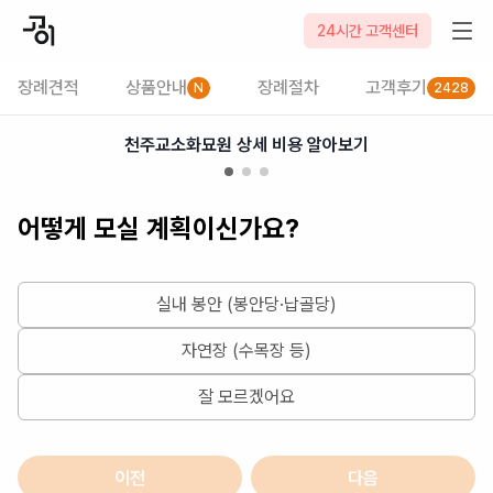
2026-08-09
24시간 고객센터
장례견적
상품안내
장례절차
고객후기
N
2428
천주교소화묘원 상세 비용 알아보기
어떻게 모실 계획이신가요?
실내 봉안 (봉안당·납골당)
자연장 (수목장 등)
잘 모르겠어요
이전
다음