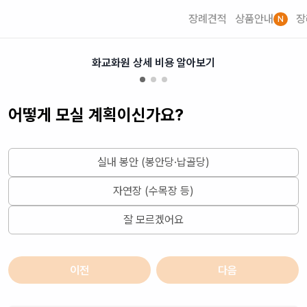
장례견적
상품안내
장
N
화교화원 상세 비용 알아보기
어떻게 모실 계획이신가요?
실내 봉안 (봉안당·납골당)
자연장 (수목장 등)
잘 모르겠어요
이전
다음