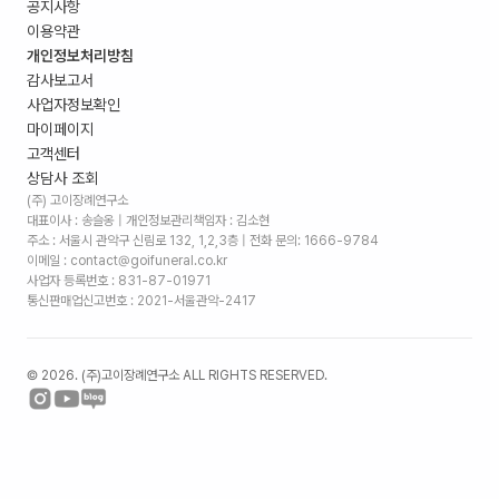
공지사항
이용약관
개인정보처리방침
감사보고서
사업자정보확인
마이페이지
고객센터
상담사 조회
(주) 고이장례연구소
대표이사 : 송슬옹 | 개인정보관리책임자 : 김소현
주소 :
서울시 관악구 신림로 132, 1,2,3층
| 전화 문의: 1666-9784
이메일 : contact@goifuneral.co.kr
사업자 등록번호 : 831-87-01971
통신판매업신고번호 : 2021-서울관악-2417
©
2026
. (주)고이장례연구소 ALL RIGHTS RESERVED.