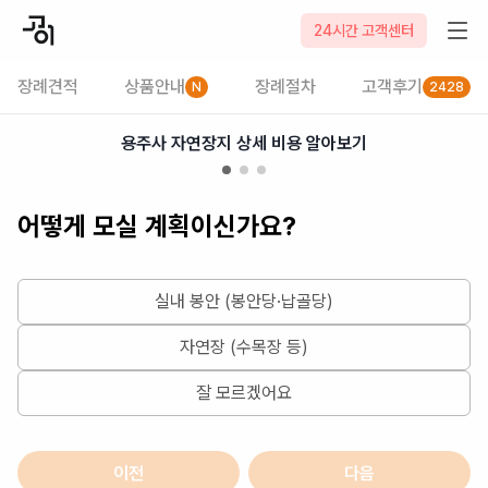
2026-08-09
24시간 고객센터
장례견적
상품안내
장례절차
고객후기
N
2428
용주사 자연장지 상세 비용 알아보기
어떻게 모실 계획이신가요?
실내 봉안 (봉안당·납골당)
자연장 (수목장 등)
잘 모르겠어요
이전
다음