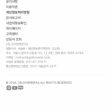
공지사항
이용약관
개인정보처리방침
감사보고서
사업자정보확인
마이페이지
고객센터
상담사 조회
(주) 고이장례연구소
대표이사 : 송슬옹 | 개인정보관리책임자 : 김소현
주소 :
서울시 관악구 신림로 132, 1,2,3층
| 전화 문의: 1666-9784
이메일 : contact@goifuneral.co.kr
사업자 등록번호 : 831-87-01971
통신판매업신고번호 : 2021-서울관악-2417
©
2026
. (주)고이장례연구소 ALL RIGHTS RESERVED.