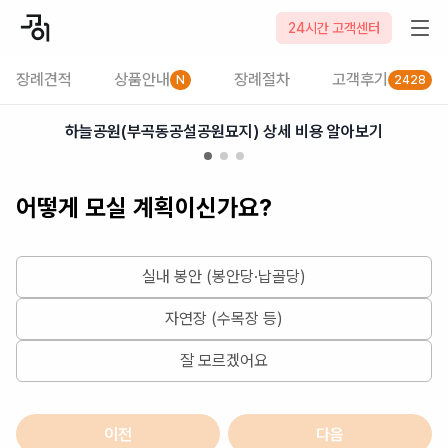
2026-08-06
24시간 고객센터
장례견적
상품안내
장례절차
고객후기
N
2428
하늘공원(부곡동공설공원묘지) 상세 비용 알아보기
어떻게 모실 계획이신가요?
실내 봉안 (봉안당·납골당)
자연장 (수목장 등)
잘 모르겠어요
이전
다음