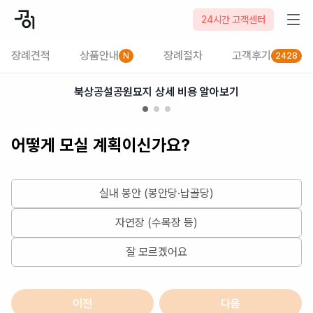
2026-08-07
24시간 고객센터
장례견적
상품안내
장례절차
고객후기
N
2428
북상공설공원묘지 상세 비용 알아보기
어떻게 모실 계획이신가요?
실내 봉안 (봉안당·납골당)
자연장 (수목장 등)
잘 모르겠어요
이전
다음