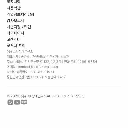
공지사항
이용약관
개인정보처리방침
감사보고서
사업자정보확인
마이페이지
고객센터
상담사 조회
(주) 고이장례연구소
대표이사 : 송슬옹 | 개인정보관리책임자 : 김소현
주소 :
서울시 관악구 신림로 132, 1,2,3층
| 전화 문의: 1666-9784
이메일 : contact@goifuneral.co.kr
사업자 등록번호 : 831-87-01971
통신판매업신고번호 : 2021-서울관악-2417
©
2026
. (주)고이장례연구소 ALL RIGHTS RESERVED.