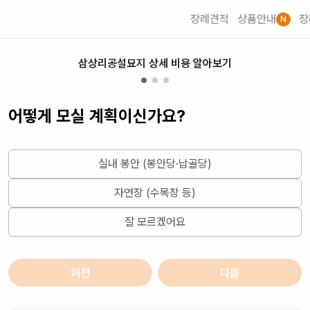
장례견적
상품안내
장
N
삼상리공설묘지 상세 비용 알아보기
어떻게 모실 계획이신가요?
실내 봉안 (봉안당·납골당)
자연장 (수목장 등)
잘 모르겠어요
이전
다음