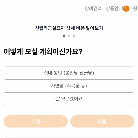
장례견적
상품안내
장
N
신월리공설묘지 상세 비용 알아보기
어떻게 모실 계획이신가요?
실내 봉안 (봉안당·납골당)
자연장 (수목장 등)
잘 모르겠어요
이전
다음