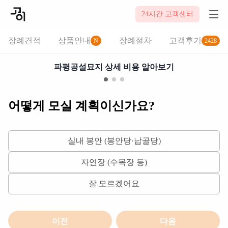
2026-08-08
24시간 고객센터
장례견적
상품안내
장례절차
고객후기
N
2428
파평공설묘지 상세 비용 알아보기
어떻게 모실 계획이신가요?
실내 봉안 (봉안당·납골당)
자연장 (수목장 등)
잘 모르겠어요
이전
다음