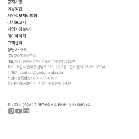
공지사항
이용약관
개인정보처리방침
감사보고서
사업자정보확인
마이페이지
고객센터
상담사 조회
(주) 고이장례연구소
대표이사 : 송슬옹 | 개인정보관리책임자 : 김소현
주소 :
서울시 관악구 신림로 132, 1,2,3층
| 전화 문의: 1666-9784
이메일 : contact@goifuneral.co.kr
사업자 등록번호 : 831-87-01971
통신판매업신고번호 : 2021-서울관악-2417
©
2026
. (주)고이장례연구소 ALL RIGHTS RESERVED.