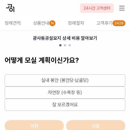
2026-08-08
24시간 고객센터
장례견적
상품안내
장례절차
고객후기
N
2428
광사동공설묘지 상세 비용 알아보기
어떻게 모실 계획이신가요?
실내 봉안 (봉안당·납골당)
자연장 (수목장 등)
잘 모르겠어요
이전
다음