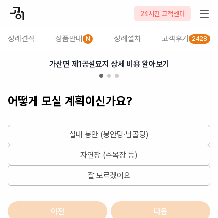
2026-08-08
24시간 고객센터
장례견적
상품안내
장례절차
고객후기
N
2428
가산면 제1공설묘지 상세 비용 알아보기
어떻게 모실 계획이신가요?
실내 봉안 (봉안당·납골당)
자연장 (수목장 등)
잘 모르겠어요
이전
다음