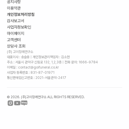
공지사항
이용약관
개인정보처리방침
감사보고서
사업자정보확인
마이페이지
고객센터
상담사 조회
(주) 고이장례연구소
대표이사 : 송슬옹 | 개인정보관리책임자 : 김소현
주소 :
서울시 관악구 신림로 132, 1,2,3층
| 전화 문의: 1666-9784
이메일 : contact@goifuneral.co.kr
사업자 등록번호 : 831-87-01971
통신판매업신고번호 : 2021-서울관악-2417
©
2026
. (주)고이장례연구소 ALL RIGHTS RESERVED.