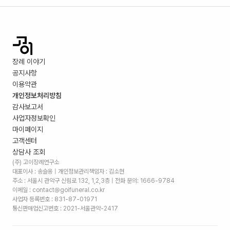
장례 이야기
공지사항
이용약관
개인정보처리방침
감사보고서
사업자정보확인
마이페이지
고객센터
상담사 조회
(주) 고이장례연구소
대표이사 : 송슬옹 | 개인정보관리책임자 : 김소현
주소 :
서울시 관악구 신림로 132, 1,2,3층
| 전화 문의: 1666-9784
이메일 : contact@goifuneral.co.kr
사업자 등록번호 : 831-87-01971
통신판매업신고번호 : 2021-서울관악-2417