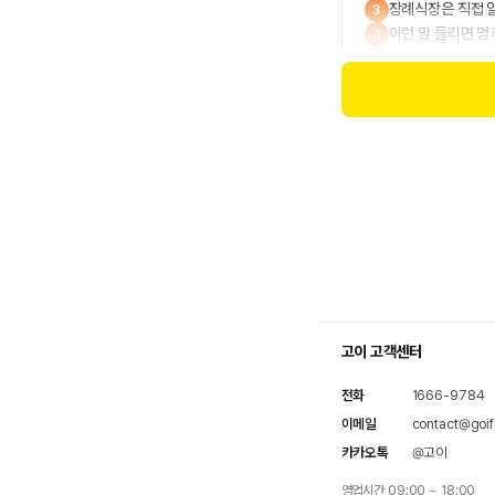
장례식장은 직접 
3
이런 말 들리면 
4
5
고이 고객센터
전화
1666-9784
이메일
contact@goifu
카카오톡
@고이
영업시간 09:00 ~ 18:00