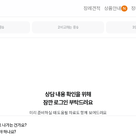
장례견적
상품안내
장
N
중
2
비교하는 중
3
🔒
🔒
상담 내용 확인을 위해
잠깐 로그인 부탁드려요
미리 준비하실 때 도움될 자료도 함께 보여드려요
로 나가는 건가요?
야 하나요?