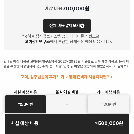
700,000
원
예상 비용
전체 비용 알아보기
* e하늘 장사정보시스템 공공 데이터를 기반으로
고이장례연구소
에서 추산한 장례식장 예상 비용입니다.
안내된 예상 비용은 고이장례연구소에서 2023~2026년 기준으로 필수 시설 이용료, 음식 비
용을 추산한 비용입니다. 관, 수의, 운구차량, 인력 등 비용은 포함되지 않았습니다.
더 알아보기
고이, 상주님들의 후기 보기
장례 준비가 처음이라면?
음식
예상 비용
시설
예상 비용
기타
예상 비용
-
50
만원
20
만원
약
약
시설
예상 비용
500,000원
약