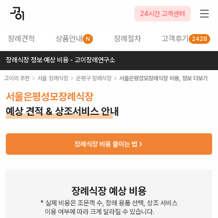
24시간 고객센터
장례견적
상품안내
장례절차
고객후기
N
2428
장례식장 정보·예상 비용 - 고이장례연구소
고이의 추천
서울
장례식장
은평구
장례식장
서울은평성모장례식장
비용, 정보 더보기
서울은평성모장례식장
예상 견적 & 상조서비스 안내
장례식장 비용 줄이는 법
장례식장 예상 비용
* 실제 비용은 조문객 수, 장례 용품 선택, 상조 서비스
이용 여부에 따라 크게 달라질 수 있습니다.