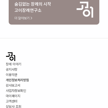
숨김없는 장례의 시작
고이장례연구소
더 알아보기
장례 이야기
공지사항
이용약관
개인정보처리방침
감사보고서
사업자정보확인
마이페이지
고객센터
상담사 조회