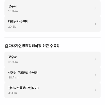
정수사
16.8
km
대법륜사봉안당
20.8
km
다대자연병원장례식장 인근 수목장
장수암
31.9
km
신불산 추모공원 수목장
38.7
km
천탑사수목장(그린피아)
41.1
km