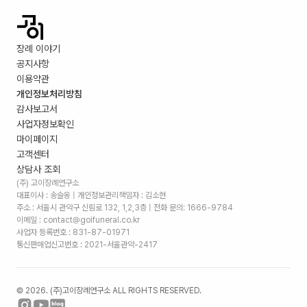
장례 이야기
공지사항
이용약관
개인정보처리방침
감사보고서
사업자정보확인
마이페이지
고객센터
상담사 조회
(주) 고이장례연구소
대표이사 : 송슬옹 | 개인정보관리책임자 : 김소현
주소 :
서울시 관악구 신림로 132, 1,2,3층
| 전화 문의: 1666-9784
이메일 : contact@goifuneral.co.kr
사업자 등록번호 : 831-87-01971
통신판매업신고번호 : 2021-서울관악-2417
©
2026
. (주)고이장례연구소 ALL RIGHTS RESERVED.