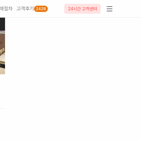
례절차
고객후기
24시간 고객센터
2428