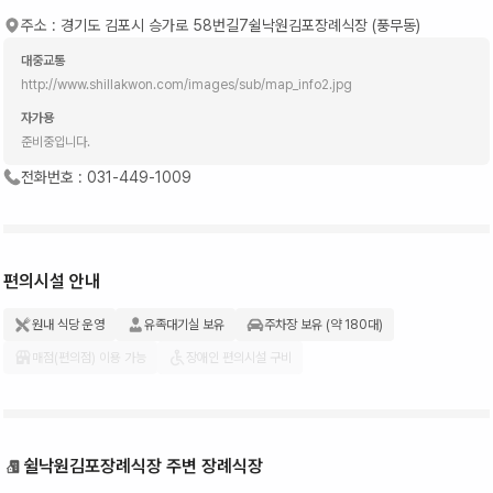
주소 :
경기도 김포시 승가로 58번길7쉴낙원김포장례식장 (풍무동)
대중교통
http://www.shillakwon.com/images/sub/map_info2.jpg
자가용
준비중입니다.
전화번호 :
031-449-1009
편의시설 안내
원내 식당 운영
유족대기실 보유
주차장 보유 (약 180대)
매점(편의점) 이용 가능
장애인 편의시설 구비
쉴낙원김포장례식장 주변 장례식장