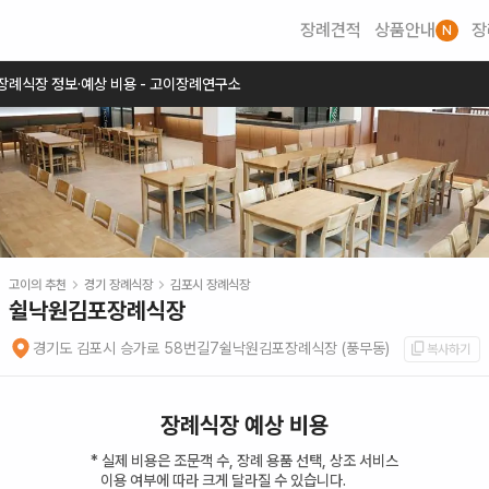
장례견적
상품안내
장
N
장례식장 정보·예상 비용 - 고이장례연구소
고이의 추천
경기
장례식장
김포시
장례식장
쉴낙원김포장례식장
경기도 김포시 승가로 58번길7쉴낙원김포장례식장 (풍무동)
복사하기
장례식장 예상 비용
* 실제 비용은 조문객 수, 장례 용품 선택, 상조 서비스
이용 여부에 따라 크게 달라질 수 있습니다.