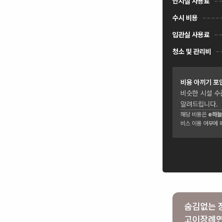
안치실 사용료
수시 비용
입관실 사용료
청소 및 관리비
비용 아끼기 포
비슷한 시설 수
알려드립니다.
해당 비용은
e하늘
비스 이용 여부에 
숨김없는 
고이장례