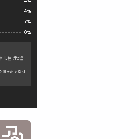
4%
4%
7%
0%
수 있는 방법을
례 용품, 상조 서