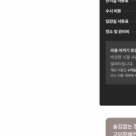
안치실 사용료
수시 비용
입관실 사용료
청소 및 관리비
비용 아끼기 포
비슷한 시설 수
알려드립니다.
해당 비용은
e하늘
비스 이용 여부에 
숨김없는 
고이장례