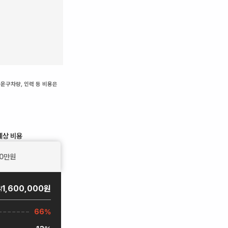
 운구차량, 인력 등 비용은
예상 비용
0
만원
1,600,000원
약
66%