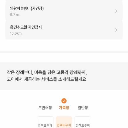
의왕하늘쉼터(자연장)
9.7
km
용인추모원 자연장지
10.0
km
작은 장례부터, 마음을 담은 고품격 장례까지,
고이에서 제공하는 서비스를 소개해드릴게요
접객도우미
접객도우미
접객도우미