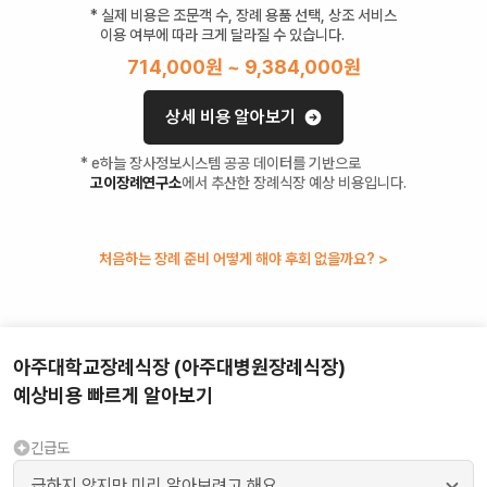
* 실제 비용은 조문객 수, 장례 용품 선택, 상조 서비스
이용 여부에 따라 크게 달라질 수 있습니다.
714,000
원 ~
9,384,000
원
상세 비용 알아보기
* e하늘 장사정보시스템 공공 데이터를 기반으로
고이장례연구소
에서 추산한 장례식장 예상 비용입니다.
처음하는 장례 준비 어떻게 해야 후회 없을까요? >
아주대학교장례식장 (아주대병원장례식장)
예상비용 빠르게 알아보기
긴급도