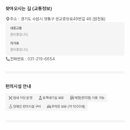
찾아오시는 길 (교통정보)
주소 :
경기도 수원시 영통구 광교중앙로49번길 46 (원천동)
대중교통
준비중입니다.
자가용
준비중입니다.
전화번호 :
031-219-6654
편의시설 안내
원내 식당 운영
유족대기실 보유
매점(편의점) 이용 가능
장애인 편의시설 구비
주차장 보유 (약 1000대)