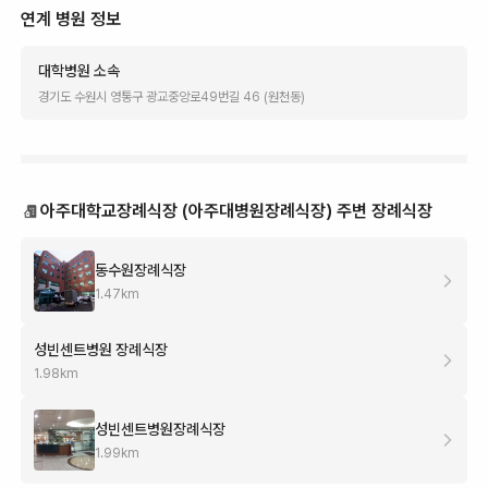
연계 병원 정보
대학병원
소속
경기도 수원시 영통구 광교중앙로49번길 46 (원천동)
아주대학교장례식장 (아주대병원장례식장) 주변 장례식장
동수원장례식장
1.47
km
성빈센트병원 장례식장
1.98
km
성빈센트병원장례식장
1.99
km