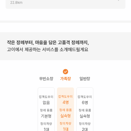
22.8
km
작은 장례부터, 마음을 담은 고품격 장례까지,
고이에서 제공하는 서비스를 소개해드릴게요
접객도우미
접객도우미
접객도우미
4명
없음
6명
장례 용품
장례 용품
장례 용품
실속형
기본형
실속형
장의차량
장의차량
장의차량
1
대
1
대
2
대