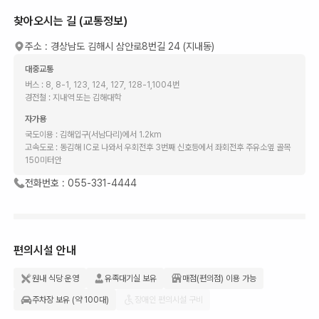
찾아오시는 길 (교통정보)
주소 :
경상남도 김해시 삼안로8번길 24 (지내동)
대중교통
버스 : 8, 8-1, 123, 124, 127, 128-1,1004번
경전철 : 지내역 또는 김해대학
자가용
국도이용 : 김해입구(서남다리)에서 1.2km
고속도로 : 동김해 IC로 나와서 우회전후 3번째 신호등에서 좌회전후 주유소옆 골목
150미터안
전화번호 :
055-331-4444
편의시설 안내
원내 식당 운영
유족대기실 보유
매점(편의점) 이용 가능
주차장 보유 (약 100대)
장애인 편의시설 구비