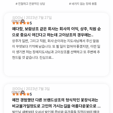
# 친절하고 전문적인 상담
# 바가지 없는 장례 용품
김OO
님 |
2023년 7월 27일
더보기
5
예다함, 보람상조 같은 회사는 회사의 이익, 상주, 직원 순
으로 중요시 여긴다고 하는데 고이상조의 경우에는..
상주가 일번, 그리고 직원, 회사 순이라는 지도사님께서 주신 말씀
이 무엇보다 기억에 남습니다. 또 뵐 일이 없어야 좋겠지만, 이런 일
이 생기면 저는 장례지도사님과 고이상조를 선택하고 또 주변에 추
천드릴 것 같습니다. 진심으로...
강OO
님 |
2023년 7월 3일
더보기
5
예전 경험했던 다른 브랜드상조의 형식적인 꽃장식과는
비교불가일정도로 고인의 가시는길을 아름다운꽃으로 가
득채워주셨습니다
발인날 새벽부터 오셔서 발인제 준비와 유가족들 짐정리부터 해야