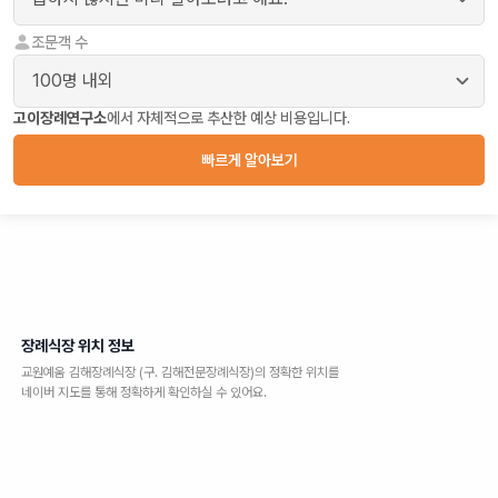
조문객 수
고이장례연구소
에서 자체적으로 추산한 예상 비용입니다.
빠르게 알아보기
장례식장 위치 정보
교원예움 김해장례식장 (구. 김해전문장례식장)
의 정확한 위치를
네이버 지도를 통해 정확하게 확인하실 수 있어요.