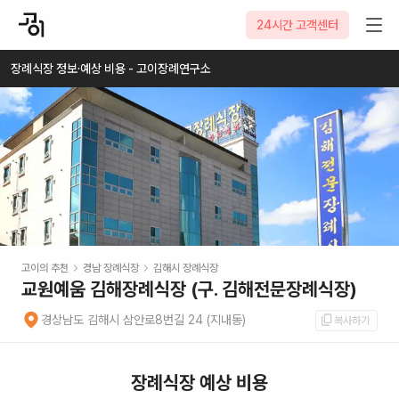
2026-08-06
24시간 고객센터
장례식장 정보·예상 비용 - 고이장례연구소
고이의 추천
경남
장례식장
김해시
장례식장
교원예움 김해장례식장 (구. 김해전문장례식장)
경상남도 김해시 삼안로8번길 24 (지내동)
복사하기
장례식장 예상 비용