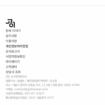
장례 이야기
공지사항
이용약관
개인정보처리방침
감사보고서
사업자정보확인
마이페이지
고객센터
상담사 조회
(주) 고이장례연구소
대표이사 : 송슬옹 | 개인정보관리책임자 : 김소현
주소 :
서울시 관악구 신림로 132, 1,2,3층
| 전화 문의: 1666-9784
이메일 : contact@goifuneral.co.kr
사업자 등록번호 : 831-87-01971
통신판매업신고번호 : 2021-서울관악-2417