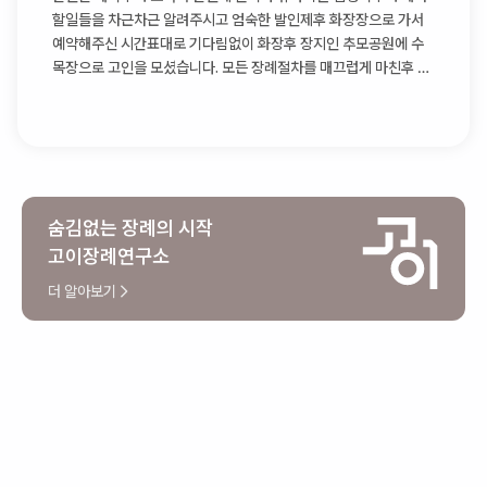
할일들을 차근차근 알려주시고 엄숙한 발인제후 화장장으로 가서
예약해주신 시간표대로 기다림없이 화장후 장지인 추모공원에 수
목장으로 고인을 모셨습니다. 모든 장례절차를 매끄럽게 마친후 다
시 장례식장으로 돌아와 상복반납까지 체크해주신후에 팀장님과
인사를 나누고 떠나셨습니다
숨김없는 장례의 시작
고이장례연구소
더 알아보기