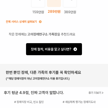
289
만원
159
만원
389
만원
전체 서비스 상세히 살펴보기
작은 장례에는
고이장례연구소 가족장
을 추천드려요
장례 절차, 비용을 알고 싶다면?
한번 뿐인 장례, 다른 가족의 후기를 꼭 확인하세요
(*해당 장례식장이 아닌 고이장례연구소 이용 후기입니다.)
후기 평균 4.9점, 진짜 고객이 말합니다.
후기 더보기
# 장례식장 비교, 빈소 할인
# 세심하게 챙기는 장례지도사