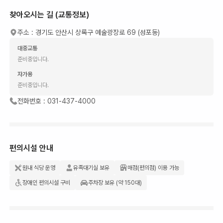
찾아오시는 길 (교통정보)
주소 :
경기도 안산시 상록구 예술광장로 69 (성포동)
대중교통
준비중입니다.
자가용
준비중입니다.
전화번호 :
031-437-4000
편의시설 안내
원내 식당 운영
유족대기실 보유
매점(편의점) 이용 가능
장애인 편의시설 구비
주차장 보유 (약 150대)