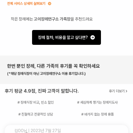
전체 서비스 상세히 살펴보기
작은 장례에는
고이장례연구소 가족장
을 추천드려요
장례 절차, 비용을 알고 싶다면?
한번 뿐인 장례, 다른 가족의 후기를 꼭 확인하세요
(*해당 장례식장이 아닌 고이장례연구소 이용 후기입니다.)
후기 평균 4.9점, 진짜 고객이 말합니다.
후기 더보기
# 장례식장 비교, 빈소 할인
# 세심하게 챙기는 장례지도사
# 친절하고 전문적인 상담
# 바가지 없는 장례 용품
김OO
님 |
2023년 7월 27일