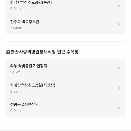
화성함백산추모공원(봉안)
8.5
km
천주교 비봉추모관
10.4
km
안산사랑의병원장례식장 인근 수목장
와동 꽃빛공원 자연장지
2.0
km
화성함백산추모공원(자연장)
8.5
km
정왕공설자연장지
9.0
km