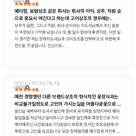
더보기
5
예다함, 보람상조 같은 회사는 회사의 이익, 상주, 직원 순
으로 중요시 여긴다고 하는데 고이상조의 경우에는..
상주가 일번, 그리고 직원, 회사 순이라는 지도사님께서 주신 말씀
이 무엇보다 기억에 남습니다. 또 뵐 일이 없어야 좋겠지만, 이런 일
이 생기면 저는 장례지도사님과 고이상조를 선택하고 또 주변에 추
천드릴 것 같습니다. 진심으로...
강OO
님 |
2023년 7월 3일
더보기
5
예전 경험했던 다른 브랜드상조의 형식적인 꽃장식과는
비교불가일정도로 고인의 가시는길을 아름다운꽃으로 가
득채워주셨습니다
발인날 새벽부터 오셔서 발인제 준비와 유가족들 짐정리부터 해야
할일들을 차근차근 알려주시고 엄숙한 발인제후 화장장으로 가서
예약해주신 시간표대로 기다림없이 화장후 장지인 추모공원에 수
목장으로 고인을 모셨습니다. 모든 장례절차를 매끄럽게 마친후 다