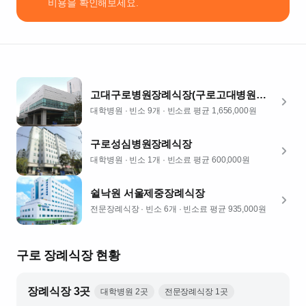
고려
비용을 확인해보세요.
대부
속구
로병
원)
빈
소
고대구로병원장례식장(구로고대병원장례식장)
9
대학병원
· 빈소 9개
· 빈소료 평균 1,656,000원
개
주
구로성심병원장례식장
차
대학병원
· 빈소 1개
· 빈소료 평균 600,000원
가
능
쉴낙원 서울제중장례식장
식
전문장례식장
· 빈소 6개
· 빈소료 평균 935,000원
당
빈소 평균비
용
구로
장례식장 현황
1,656,000
원
장례식장
3
곳
대학병원
2
곳
전문장례식장
1
곳