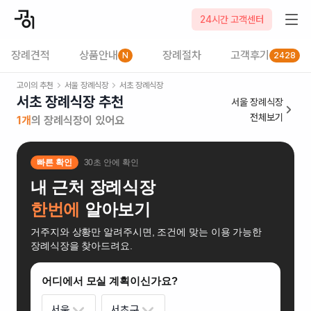
24시간 고객센터
장례견적
상품안내
장례절차
고객후기
N
2428
고이의 추천
서울
장례식장
서초
장례식장
서초 장례식장
추천
서울
장례식장
전체보기
1
개
의 장례식장이 있어요
빠른 확인
30초 안에 확인
내 근처 장례식장
한번에
알아보기
거주지와 상황만 알려주시면, 조건에 맞는 이용 가능한
장례식장을 찾아드려요.
어디에서 모실 계획이신가요?
서울
서초구