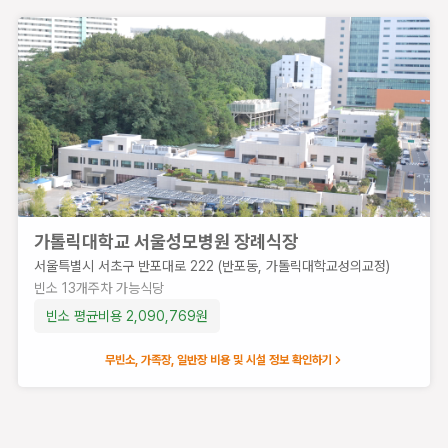
가톨릭대학교 서울성모병원 장례식장
서울특별시 서초구 반포대로 222 (반포동, 가톨릭대학교성의교정)
빈소
13
개
주차 가능
식당
빈소 평균비용
2,090,769
원
무빈소, 가족장, 일반장 비용 및 시설 정보 확인하기