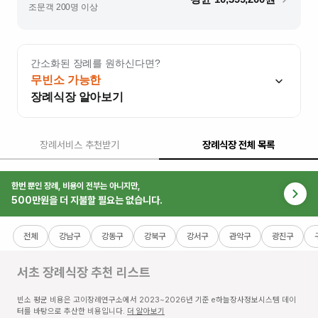
조문객 200명 이상
간소화된 장례를 원하신다면?
무빈소 가능한
장례식장 알아보기
장례서비스 추천받기
장례식장 전체 목록
한번 뿐인 장례, 비용이 전부는 아니지만,
500만원을 더 지불할 필요는 없습니다.
전체
강남구
강동구
강북구
강서구
관악구
광진구
서초 장례식장
추천 리스트
빈소 평균 비용은 고이장례연구소에서 2023~2026년 기준 e하늘장사정보시스템 데이
터를 바탕으로 추산한 비용입니다.
더 알아보기