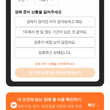
장례 준비 상황을 알려주세요
급하지 않지만 미리 알아보려고 해요.
1주에서 한 달 정도 기간이 남은 것 같아요.
임종이 며칠 남지 않았어요.
삼신전문장례식장(부산삼신장례식장)
부
임종하신 상태입니다.
산
광
장례 준비 상황을 선택해주세요
역
내 주변 장례식장 한번에 알아보기
시
사
상
구
대
내 조건에 맞는 장례 총 비용 확인하기
동
확인 →
로
장례식장, 장지, 화장장을 포함한 장례 전체