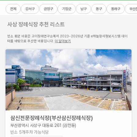
전체
강서구
금정구
기장군
남구
동구
동래구
부산
사상 장례식장
추천 리스트
빈소 평균 비용은 고이장례연구소에서 2023~2026년 기준 e하늘장사정보시스템 데이
부산보훈병원장례식장
터를 바탕으로 추산한 비용입니다.
더 알아보기
부산
광역
시
사상
구
백양
대로
420
(주
례
동,
삼신전문장례식장(부산삼신장례식장)
부산
부산광역시 사상구 대동로 261 (감전동)
보훈
빈소
5
개
주차 가능
식당
병