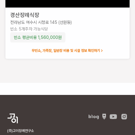
주
차
경산장례식장
가
전라남도 여수시 시청로 145 (선원동)
능
빈소
5
개
주차 가능
식당
식
당
빈소 평균비용
1,560,000
원
빈소 평균비
무빈소, 가족장, 일반장 비용 및 시설 정보 확인하기
용
1,544,000
원
(주)고이장례연구소