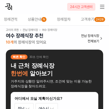
24시간 고객센터
장례견적
상품안내
장례절차
고객후기
N
2428
고이의 추천
전남
장례식장
여수
장례식장
여수 장례식장
추천
전남
장례식장
전체보기
10
개
의 장례식장이 있어요
빠른 확인
30초 안에 확인
내 근처 장례식장
한번에
알아보기
거주지와 상황만 알려주시면, 조건에 맞는 이용 가능한
장례식장을 찾아드려요.
어디에서 모실 계획이신가요?
전남
여수시