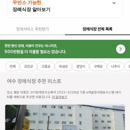
무빈소 가능한
장례식장 알아보기
호남장례식장
전라
장례서비스 추천받기
장례식장 전체 목록
남도
여수
시
한번 뿐인 장례, 비용이 전부는 아니지만,
신월
500만원을 더 지불할 필요는 없습니다.
로
438
전체
강진군
고흥군
곡성군
광양시
구례군
나주시
(신
월
여수 장례식장
추천 리스트
동)
빈
빈소 평균 비용은 고이장례연구소에서 2023~2026년 기준 e하늘장사정보시스템 데이
소
터를 바탕으로 추산한 비용입니다.
더 알아보기
3
개
주
차
가