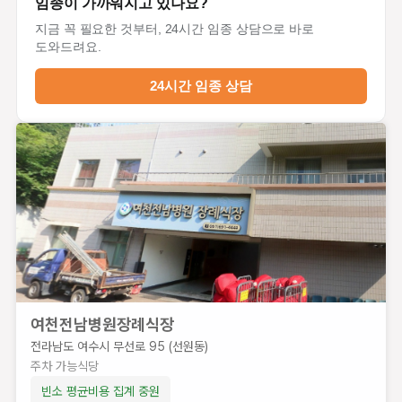
임종이 가까워지고 있나요?
지금 꼭 필요한 것부터, 24시간 임종 상담으로 바로
도와드려요.
24시간 임종 상담
여수강남요양병원장례식장
전
라
남
도
여
수
시
진
여천전남병원장례식장
남
전라남도 여수시 무선로 95 (선원동)
로
주차 가능
식당
15
(충
빈소 평균비용
집계 중
원