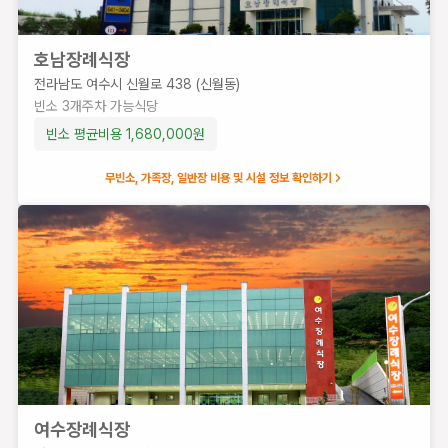
호남장례식장
전라남도 여수시 신월로 438 (신월동)
빈소
3
개
주차 가능
식당
빈소 평균비용
1,680,000
원
무빈소, 가족장, 일반장 비용 및 시설 정보 확인하기
여수장례식장
전라
남도
여수
여수장례식장
시