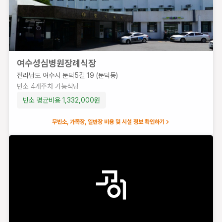
보람여수장례식장
전라
여수성심병원장례식장
남도
전라남도 여수시 둔덕5길 19 (둔덕동)
여수
빈소
4
개
주차 가능
식당
시
소라
빈소 평균비용
1,332,000
원
면
무선
무빈소, 가족장, 일반장 비용 및 시설 정보 확인하기
로
339
(덕
양
리)
빈
소
3
개