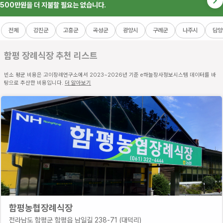
500만원을 더 지불할 필요는 없습니다.
전체
강진군
고흥군
곡성군
광양시
구례군
나주시
담양
함평 장례식장
추천 리스트
빈소 평균 비용은 고이장례연구소에서 2023~2026년 기준 e하늘장사정보시스템 데이터를 바
탕으로 추산한 비용입니다.
더 알아보기
함평농협장례식장
전라남도 함평군 함평읍 남일길 238-71 (대덕리)