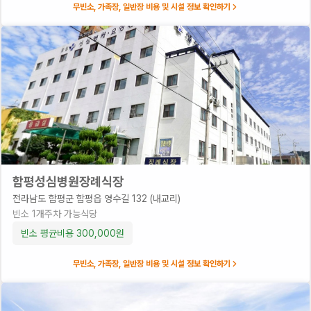
무빈소, 가족장, 일반장 비용 및 시설 정보 확인하기
함평성심병원장례식장
전라남도 함평군 함평읍 영수길 132 (내교리)
빈소
1
개
주차 가능
식당
빈소 평균비용
300,000
원
무빈소, 가족장, 일반장 비용 및 시설 정보 확인하기