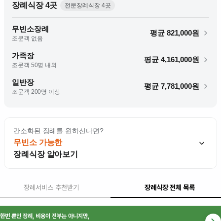
장례식장
4
곳
전문장례식장
4
곳
무빈소장례
평균
821,000
원
조문객 없음
가족장
평균
4,161,000
원
조문객 50명 내외
일반장
평균
7,781,000
원
조문객 200명 이상
간소화된 장례를 원하신다면?
무빈소 가능한
장례식장 알아보기
장례서비스 추천받기
장례식장 전체 목록
한번 뿐인 장례, 비용이 전부는 아니지만,