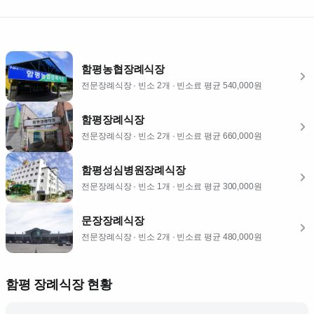
함평농협장례식장
전문장례식장
· 빈소 2개
· 빈소료 평균 540,000원
함평장례식장
전문장례식장
· 빈소 2개
· 빈소료 평균 660,000원
함평성심병원장례식장
전문장례식장
· 빈소 1개
· 빈소료 평균 300,000원
문장장례식장
전문장례식장
· 빈소 2개
· 빈소료 평균 480,000원
함평
장례식장 현황