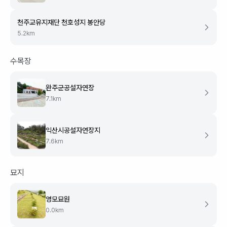
천주교유지재단 천호성지 봉안당
5.2
km
수목장
완주군공설자연장
7.1
km
익산시공설자연장지
7.6
km
묘지
영모묘원
0.0
km