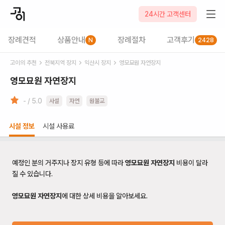
24시간 고객센터
장례견적
상품안내
장례절차
고객후기
N
2428
고이의 추천
전북
지역 장지
익산시
장지
영모묘원 자연장지
영모묘원 자연장지
- / 5.0
사설
자연
원불교
시설 정보
시설 사용료
예정인 분의 거주지나 장지 유형 등에 따라
영모묘원 자연장지
비용이 달라
질 수 있습니다.
영모묘원 자연장지
에 대한 상세 비용을 알아보세요.