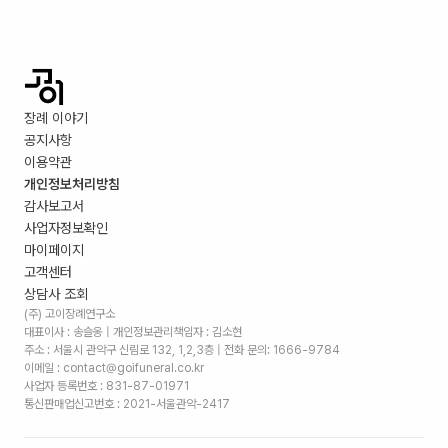
장례 이야기
공지사항
이용약관
개인정보처리방침
감사보고서
사업자정보확인
마이페이지
고객센터
상담사 조회
(주) 고이장례연구소
대표이사 : 송슬옹 | 개인정보관리책임자 : 김소현
주소 :
서울시 관악구 신림로 132, 1,2,3층
| 전화 문의: 1666-9784
이메일 : contact@goifuneral.co.kr
사업자 등록번호 : 831-87-01971
통신판매업신고번호 : 2021-서울관악-2417