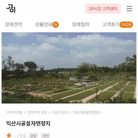
24시간 고객센터
장례견적
상품안내
장례절차
고객후기
N
2428
고이의 추천
전북
지역 장지
익산시
장지
익산시공설자연장지
익산시공설자연장지
- / 5.0
공설
자연