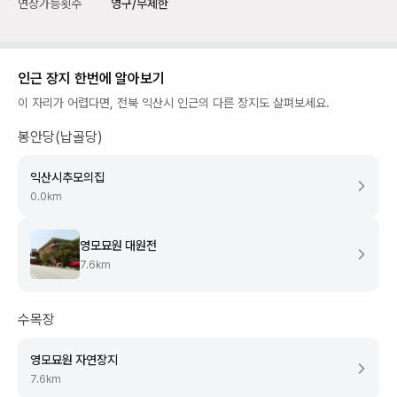
연장가능횟수
영구/무제한
인근 장지 한번에 알아보기
이 자리가 어렵다면,
전북 익산시
인근의 다른 장지도 살펴보세요.
봉안당(납골당)
익산시추모의집
0.0
km
영모묘원 대원전
7.6
km
수목장
영모묘원 자연장지
7.6
km