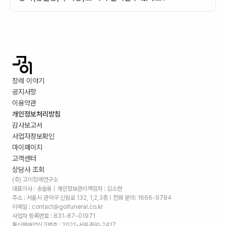
장례 이야기
공지사항
이용약관
개인정보처리방침
감사보고서
사업자정보확인
마이페이지
고객센터
상담사 조회
(주) 고이장례연구소
대표이사 : 송슬옹 | 개인정보관리책임자 : 김소현
주소 :
서울시 관악구 신림로 132, 1,2,3층
| 전화 문의: 1666-9784
이메일 : contact@goifuneral.co.kr
사업자 등록번호 : 831-87-01971
통신판매업신고번호 : 2021-서울관악-2417