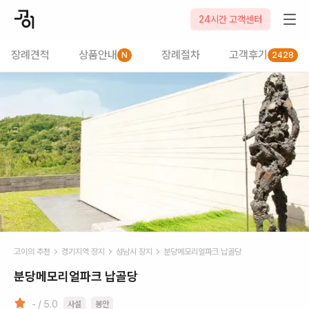
24시간 고객센터
장례견적
상품안내
장례절차
고객후기
N
2428
고이의 추천
경기
지역 장지
성남시
장지
분당메모리얼파크 납골당
분당메모리얼파크 납골당
- / 5.0
사설
봉안