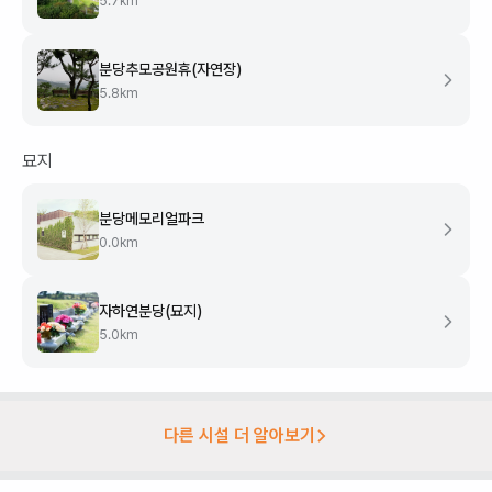
5.7
km
분당추모공원휴(자연장)
5.8
km
묘지
분당메모리얼파크
0.0
km
자하연분당(묘지)
5.0
km
다른 시설 더 알아보기