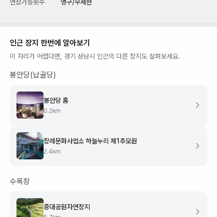
연장가능횟수
영구/무제한
인근 장지 한번에 알아보기
이 자리가 어렵다면,
경기 성남시
인근의 다른 장지도 살펴보세요.
봉안당(납골당)
봉안당 홈
0.2
km
장례문화사업소 하늘누리 제1추모원
2.4
km
수목장
중대공원자연장지