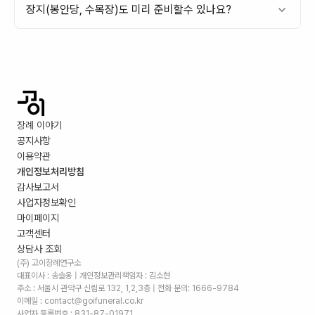
장지(봉안당, 수목장)도 미리 준비할수 있나요?
장례 이야기
공지사항
이용약관
개인정보처리방침
감사보고서
사업자정보확인
마이페이지
고객센터
상담사 조회
(주) 고이장례연구소
대표이사 : 송슬옹 | 개인정보관리책임자 : 김소현
주소 :
서울시 관악구 신림로 132, 1,2,3층
| 전화 문의: 1666-9784
이메일 : contact@goifuneral.co.kr
사업자 등록번호 : 831-87-01971