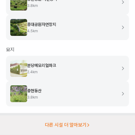
3.8
km
중대공원자연장지
4.5
km
묘지
분당메모리얼파크
2.4
km
충현동산
3.8
km
다른 시설 더 알아보기