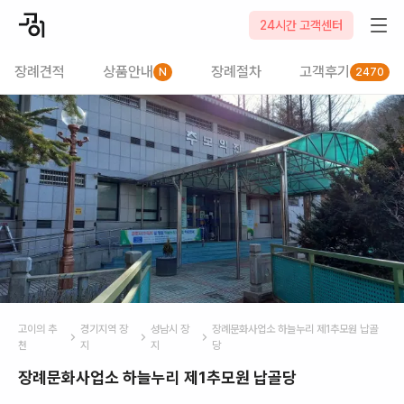
24시간 고객센터
장례견적
상품안내
장례절차
고객후기
N
2470
고이의 추
경기
지역 장
성남시
장
장례문화사업소 하늘누리 제1추모원 납골
천
지
지
당
장례문화사업소 하늘누리 제1추모원 납골당