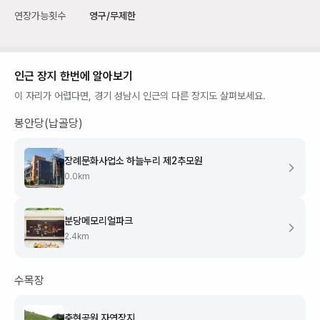
연장가능횟수
영구/무제한
인근 장지 한번에 알아보기
이 자리가 어렵다면,
경기 성남시
인근의 다른 장지도 살펴보세요.
봉안당(납골당)
장례문화사업소 하늘누리 제2추모원
0.0
km
분당메모리얼파크
2.4
km
수목장
충현공원 자연장지