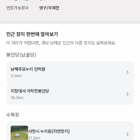
연장가능횟수
영구/무제한
인근 장지 한번에 알아보기
이 자리가 어렵다면,
경남 남해군
인근의 다른 장지도 살펴보세요.
봉안당(납골당)
남해추모누리 안락원
0.0
km
지장대사 극락전봉안당
18.0
km
수목장
사천시 누리원(자연장지)
21.2
km