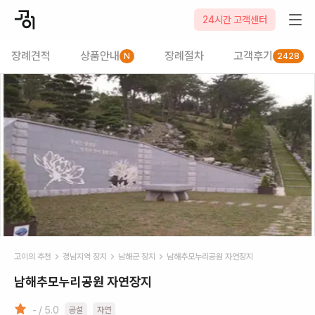
24시간 고객센터
장례견적
상품안내
장례절차
고객후기
N
2428
고이의 추천
경남
지역 장지
남해군
장지
남해추모누리공원 자연장지
남해추모누리공원 자연장지
- / 5.0
공설
자연