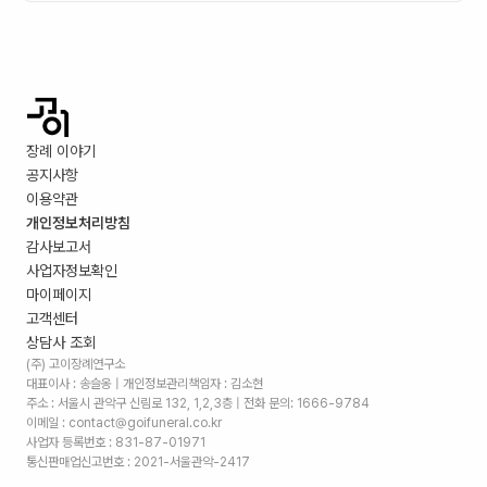
장례 이야기
공지사항
이용약관
개인정보처리방침
감사보고서
사업자정보확인
마이페이지
고객센터
상담사 조회
(주) 고이장례연구소
대표이사 : 송슬옹 | 개인정보관리책임자 : 김소현
주소 :
서울시 관악구 신림로 132, 1,2,3층
| 전화 문의: 1666-9784
이메일 : contact@goifuneral.co.kr
사업자 등록번호 : 831-87-01971
통신판매업신고번호 : 2021-서울관악-2417