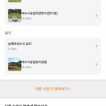
여수시공설자연장지(잔디형)
26.4
km
묘지
남해추모누리 묘지
0.0
km
여수시공설묘지공원
26.4
km
다른 시설 더 알아보기