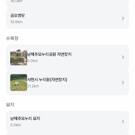
18.0
km
금오영당
19.6
km
수목장
남해추모누리공원 자연장지
0.0
km
사천시 누리원(자연장지)
21.2
km
묘지
남해추모누리 묘지
0.0
km