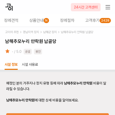
24시간 고객센터
장례견적
상품안내
장례절차
고객후기
N
2428
고이의 추천
경남
지역 장지
남해군
장지
남해추모누리 안락원 납골당
남해추모누리 안락원 납골당
- / 5.0
공설
봉안
시설 정보
시설 사용료
예정인 분의 거주지나 장지 유형 등에 따라
남해추모누리 안락원
비용이 달
라질 수 있습니다.
남해추모누리 안락원
에 대한 상세 비용을 알아보세요.