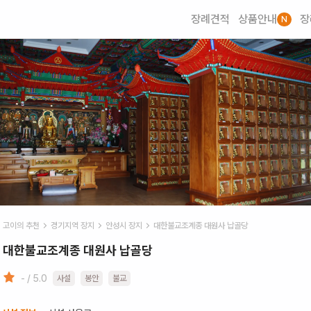
장례견적
상품안내
장
N
고이의 추천
경기
지역 장지
안성시
장지
대한불교조계종 대원사 납골당
대한불교조계종 대원사 납골당
- / 5.0
사설
봉안
불교