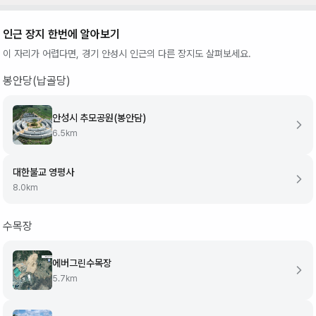
인근 장지 한번에 알아보기
이 자리가 어렵다면,
경기 안성시
인근의 다른 장지도 살펴보세요.
봉안당(납골당)
안성시 추모공원(봉안담)
6.5
km
대한불교 영평사
8.0
km
수목장
에버그린수목장
5.7
km