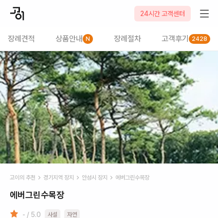
24시간 고객센터
장례견적
상품안내
장례절차
고객후기
N
2428
고이의 추천
경기
지역 장지
안성시
장지
에버그린수목장
에버그린수목장
- / 5.0
사설
자연