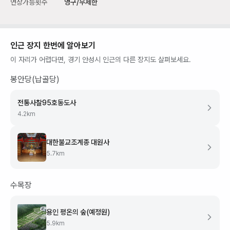
연장가능횟수
영구/무제한
인근 장지 한번에 알아보기
이 자리가 어렵다면,
경기 안성시
인근의 다른 장지도 살펴보세요.
봉안당(납골당)
전통사찰95호동도사
4.2
km
대한불교조계종 대원사
5.7
km
수목장
용인 평온의 숲(예정원)
5.9
km