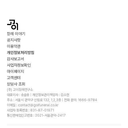
장례 이야기
공지사항
이용약관
개인정보처리방침
감사보고서
사업자정보확인
마이페이지
고객센터
상담사 조회
(주) 고이장례연구소
대표이사 : 송슬옹 | 개인정보관리책임자 : 김소현
주소 :
서울시 관악구 신림로 132, 1,2,3층
| 전화 문의: 1666-9784
이메일 : contact@goifuneral.co.kr
사업자 등록번호 : 831-87-01971
통신판매업신고번호 : 2021-서울관악-2417