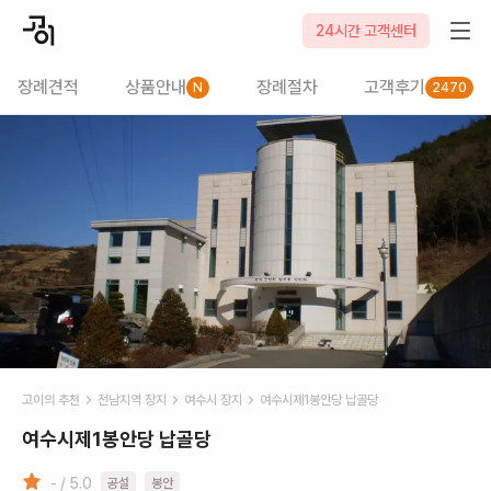
24시간 고객센터
장례견적
상품안내
장례절차
고객후기
N
2470
고이의 추천
전남
지역 장지
여수시
장지
여수시제1봉안당 납골당
여수시제1봉안당 납골당
- / 5.0
공설
봉안