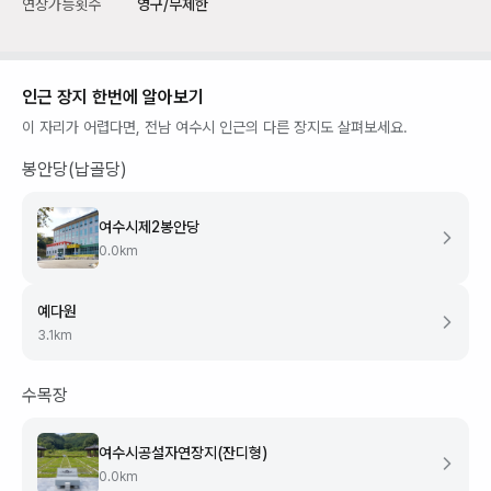
연장가능횟수
영구/무제한
인근 장지 한번에 알아보기
이 자리가 어렵다면,
전남 여수시
인근의 다른 장지도 살펴보세요.
봉안당(납골당)
여수시제2봉안당
0.0
km
예다원
3.1
km
수목장
여수시공설자연장지(잔디형)
0.0
km