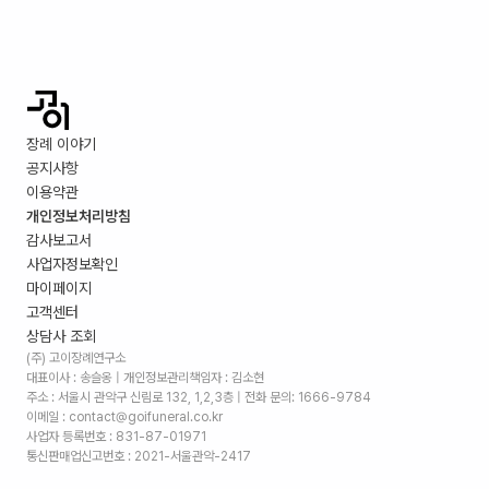
장례 이야기
공지사항
이용약관
개인정보처리방침
감사보고서
사업자정보확인
마이페이지
고객센터
상담사 조회
(주) 고이장례연구소
대표이사 : 송슬옹 | 개인정보관리책임자 : 김소현
주소 :
서울시 관악구 신림로 132, 1,2,3층
| 전화 문의: 1666-9784
이메일 : contact@goifuneral.co.kr
사업자 등록번호 : 831-87-01971
통신판매업신고번호 : 2021-서울관악-2417