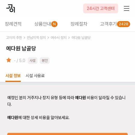
24시간 고객센터
장례견적
상품안내
장례절차
고객후기
N
2428
고이의 추천
전남
지역 장지
여수시
장지
예다원 납골당
예다원 납골당
- / 5.0
사설
봉안
시설 정보
시설 사용료
예정인 분의 거주지나 장지 유형 등에 따라
예다원
비용이 달라질 수 있습니
다.
예다원
에 대한 상세 비용을 알아보세요.