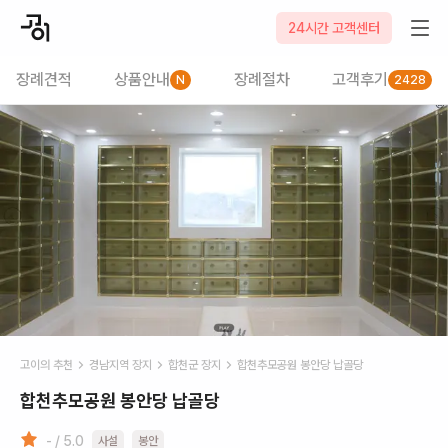
24시간 고객센터
장례견적
상품안내
장례절차
고객후기
N
2428
고이의 추천
경남
지역 장지
합천군
장지
합천추모공원 봉안당 납골당
합천추모공원 봉안당 납골당
- / 5.0
사설
봉안