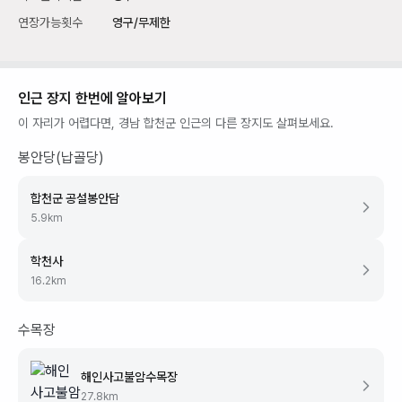
연장가능횟수
영구/무제한
인근 장지 한번에 알아보기
이 자리가 어렵다면,
경남 합천군
인근의 다른 장지도 살펴보세요.
봉안당(납골당)
합천군 공설봉안담
5.9
km
학천사
16.2
km
수목장
해인사고불암수목장
27.8
km