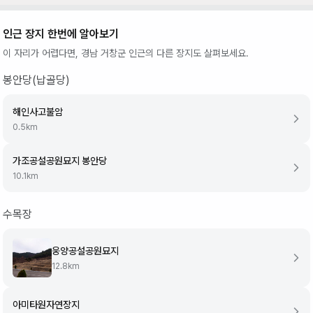
인근 장지 한번에 알아보기
이 자리가 어렵다면,
경남 거창군
인근의 다른 장지도 살펴보세요.
봉안당(납골당)
해인사고불암
0.5
km
가조공설공원묘지 봉안당
10.1
km
수목장
웅양공설공원묘지
12.8
km
아미타원자연장지