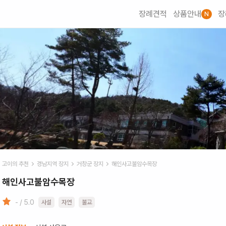
장례견적
상품안내
장
N
고이의 추천
경남
지역 장지
거창군
장지
해인사고불암수목장
해인사고불암수목장
- / 5.0
사설
자연
불교