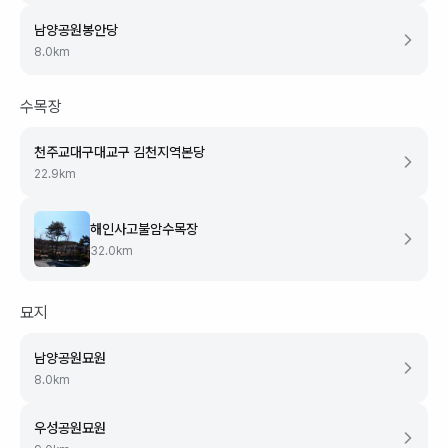
남양공원봉안당
8.0
km
수목장
천주교대구대교구 김천지역본당
22.9
km
해인사고불암수목장
32.0
km
묘지
남양공원묘원
8.0
km
우성공원묘원