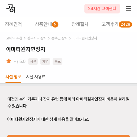
24시간 고객센터
장례견적
상품안내
장례절차
고객후기
N
2428
고이의 추천
경북
지역 장지
성주군
장지
아미타원자연장지
아미타원자연장지
- / 5.0
사설
자연
불교
시설 정보
시설 사용료
예정인 분의 거주지나 장지 유형 등에 따라
아미타원자연장지
비용이 달라질
수 있습니다.
아미타원자연장지
에 대한 상세 비용을 알아보세요.