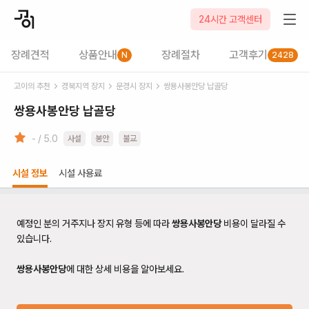
24시간 고객센터
장례견적
상품안내
장례절차
고객후기
N
2428
고이의 추천
경북
지역 장지
문경시
장지
쌍용사봉안당 납골당
쌍용사봉안당 납골당
- / 5.0
사설
봉안
불교
시설 정보
시설 사용료
예정인 분의 거주지나 장지 유형 등에 따라
쌍용사봉안당
비용이 달라질 수
있습니다.
쌍용사봉안당
에 대한 상세 비용을 알아보세요.