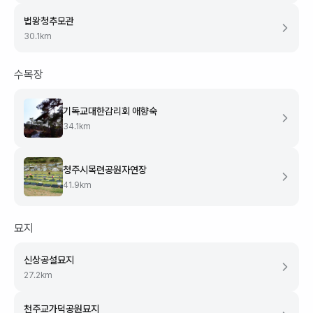
법왕청추모관
30.1
km
수목장
기독교대한감리회 애향숙
34.1
km
청주시목련공원자연장
41.9
km
묘지
신상공설묘지
27.2
km
천주교가덕공원묘지