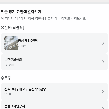
인근 장지 한번에 알아보기
이 자리가 어렵다면,
경북 김천시
인근의 다른 장지도 살펴보세요.
봉안당(납골당)
금릉 제1봉안당
7.8
km
김천추모공원
15.2
km
수목장
천주교대구대교구 김천지역본당
14.4
km
선불교자연장지