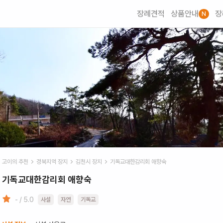
장례견적
상품안내
장
N
고이의 추천
경북
지역 장지
김천시
장지
기독교대한감리회 애향숙
기독교대한감리회 애향숙
- / 5.0
사설
자연
기독교