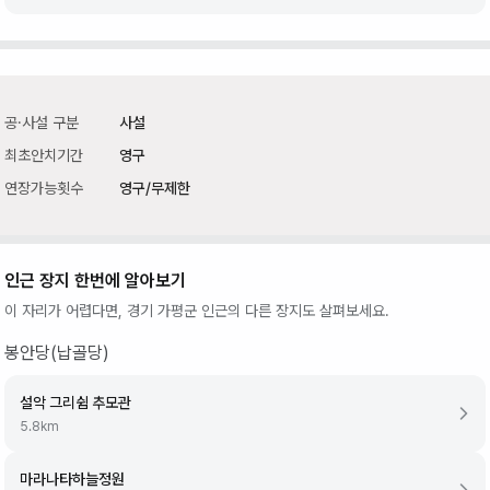
공·사설 구분
사설
최초안치기간
영구
연장가능횟수
영구/무제한
인근 장지 한번에 알아보기
이 자리가 어렵다면,
경기 가평군
인근의 다른 장지도 살펴보세요.
봉안당(납골당)
설악 그리쉼 추모관
5.8
km
마라나타하늘정원