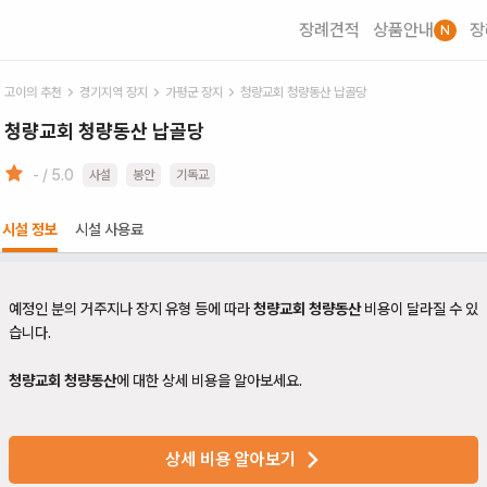
장례견적
상품안내
장
N
고이의 추천
경기
지역 장지
가평군
장지
청량교회 청량동산 납골당
청량교회 청량동산 납골당
- / 5.0
사설
봉안
기독교
시설 정보
시설 사용료
예정인 분의 거주지나 장지 유형 등에 따라
청량교회 청량동산
비용이 달라질 수 있
습니다.
청량교회 청량동산
에 대한 상세 비용을 알아보세요.
상세 비용 알아보기