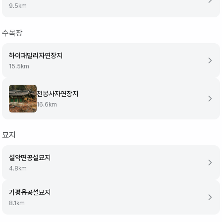
9.5
km
수목장
하이패밀리자연장지
15.5
km
천봉사자연장지
16.6
km
묘지
설악면공설묘지
4.8
km
가평읍공설묘지
8.1
km